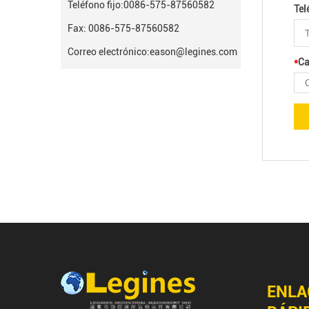
Teléfono fijo:
0086-575-87560582
Tel
Fax: 0086-575-87560582
Correo electrónico:
eason@legines.com
*
Ca
ENLA