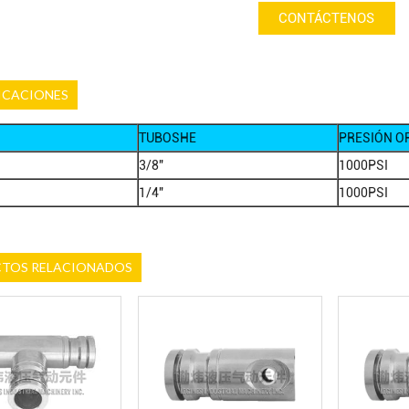
CONTÁCTENOS
ICACIONES
TUBOSHE
PRESIÓN O
3/8"
1000PSI
1/4"
1000PSI
TOS RELACIONADOS