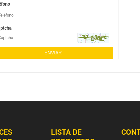
éfono
ptcha
CES
LISTA DE
CON