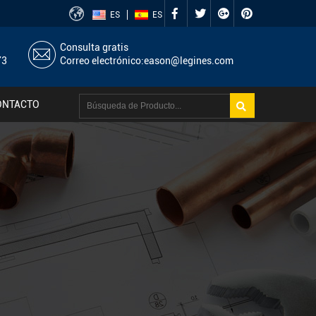
ES
ES
Consulta gratis
73
Correo electrónico:
eason@legines.com
ONTACTO