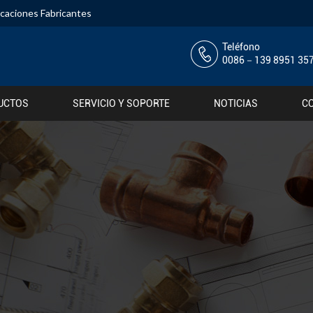
ocaciones Fabricantes
Teléfono
0086－139 8951 35
UCTOS
SERVICIO Y SOPORTE
NOTICIAS
C