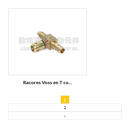
Racores Voss en T co...
1
2
›