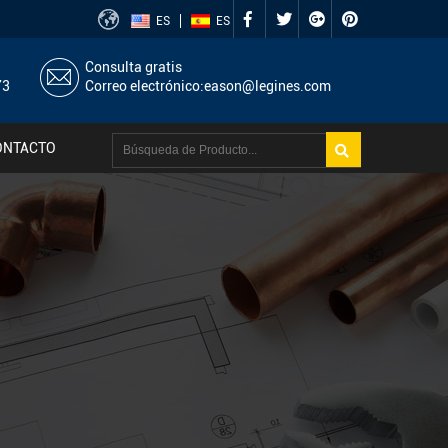
ES
ES
Consulta gratis
73
Correo electrónico:
eason@legines.com
ONTACTO