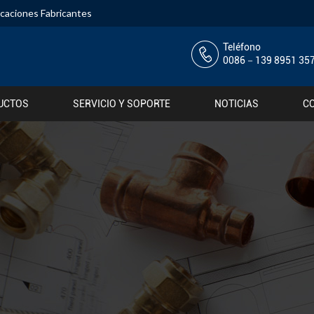
ocaciones Fabricantes
Teléfono
0086－139 8951 35
UCTOS
SERVICIO Y SOPORTE
NOTICIAS
C