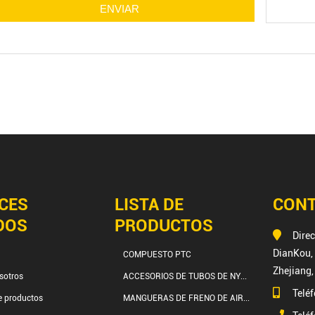
CES
LISTA DE
CON
DOS
PRODUCTOS
Dire
DianKou, 
COMPUESTO PTC
Zhejiang,
sotros
ACCESORIOS DE TUBOS DE NY...
Telé
e productos
MANGUERAS DE FRENO DE AIR...