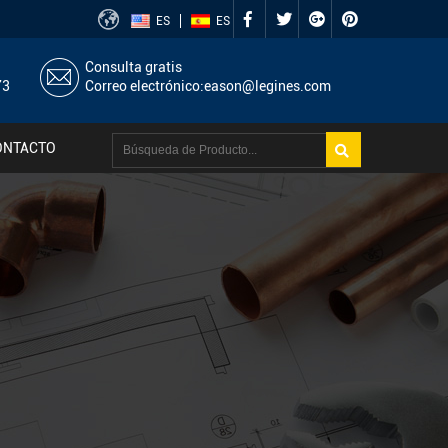
ES
ES
Consulta gratis
73
Correo electrónico:
eason@legines.com
ONTACTO