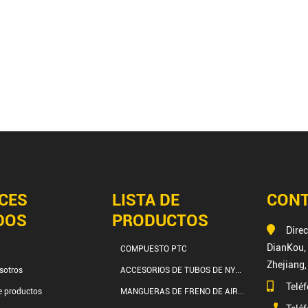
CES
LISTA DE
CON
DOS
PRODUCTOS
Dire
DianKou, 
COMPUESTO PTC
Zhejiang,
sotros
ACCESORIOS DE TUBOS DE NY...
Telé
e productos
MANGUERAS DE FRENO DE AIR...