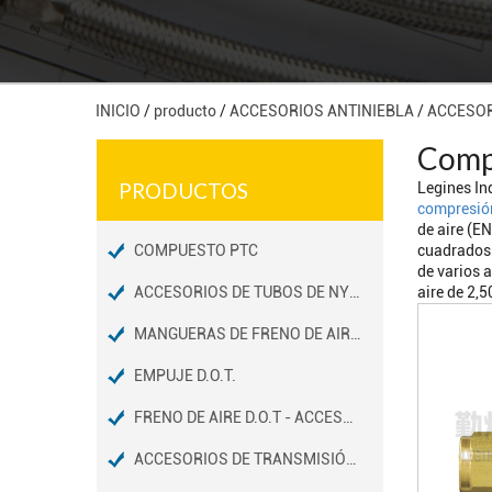
INICIO
/
producto
/
ACCESORIOS ANTINIEBLA
/
ACCESOR
Compa
PRODUCTOS
Legines In
compresió
de aire (
COMPUESTO PTC
cuadrados.
de varios 
ACCESORIOS DE TUBOS DE NYLON PARA FRENOS DE AIRE D.O.T
aire de 2,
MANGUERAS DE FRENO DE AIRE D.O.T / ACCESORIOS DE EXTREMOS
EMPUJE D.O.T.
FRENO DE AIRE D.O.T - ACCESORIOS DE TUBOS DE COBRE
ACCESORIOS DE TRANSMISIÓN D.O.T.