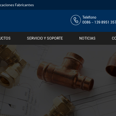
ocaciones Fabricantes
Teléfono
0086－139 8951 35
UCTOS
SERVICIO Y SOPORTE
NOTICIAS
C