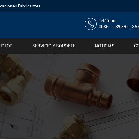
ocaciones Fabricantes
Teléfono
0086－139 8951 35
UCTOS
SERVICIO Y SOPORTE
NOTICIAS
C