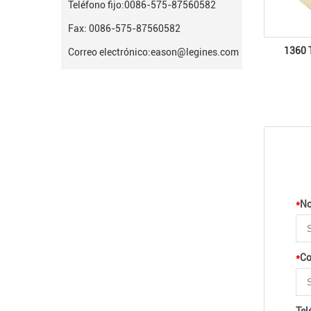
Teléfono fijo:
0086-575-87560582
Fax: 0086-575-87560582
1360
Correo electrónico:
eason@legines.com
*
N
*
Co