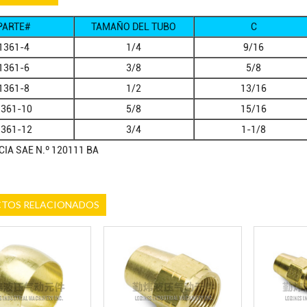
PARTE#
TAMAÑO DEL TUBO
C
1361-4
1/4
9/16
1361-6
3/8
5/8
1361-8
1/2
13/16
1361-10
5/8
15/16
1361-12
3/4
1-1/8
IA SAE N.º 120111 BA
TOS RELACIONADOS