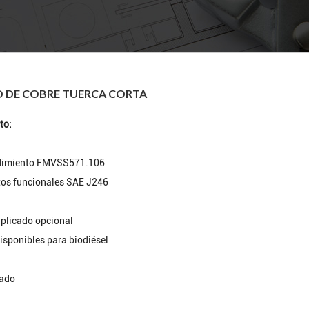
O DE COBRE TUERCA CORTA
to:
ndimiento FMVSS571.106
tos funcionales SAE J246
aplicado opcional
isponibles para biodiésel
sado