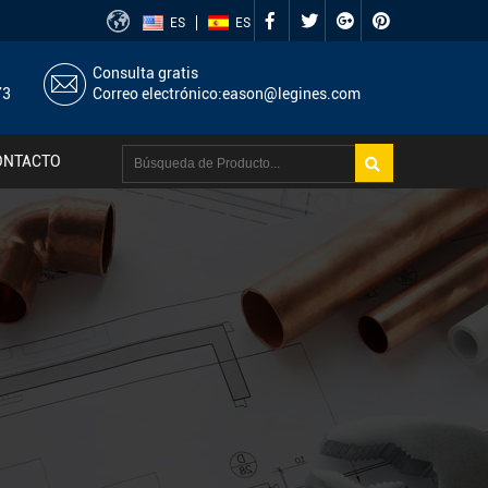
ES
ES
Consulta gratis
73
Correo electrónico:
eason@legines.com
ONTACTO