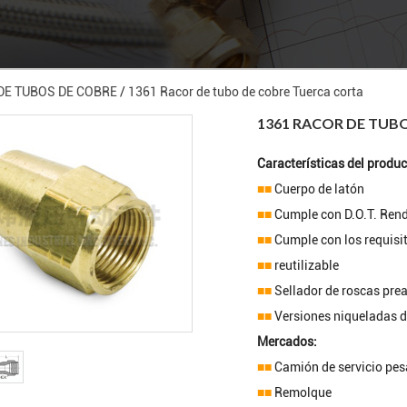
 DE TUBOS DE COBRE
/
1361 Racor de tubo de cobre Tuerca corta
1361 RACOR DE TUB
Características del produc
■■
Cuerpo de latón
■■
Cumple con D.O.T. Re
■■
Cumple con los requisi
■■
reutilizable
■■
Sellador de roscas pre
■■
Versiones niqueladas d
Mercados:
■■
Camión de servicio pe
■■
Remolque