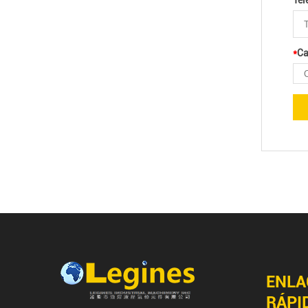
Tel
*
Ca
ENLA
RÁPI