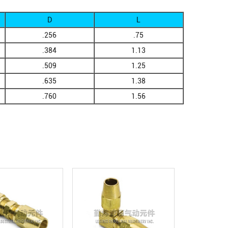
D
L
.256
.75
.384
1.13
.509
1.25
.635
1.38
.760
1.56