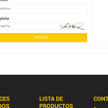
éfono
ptcha
CES
LISTA DE
CON
DOS
PRODUCTOS