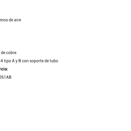
enos de aire
e de cobre
4 tipo A y B con soporte de tubo
ncia:
S261AB