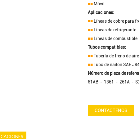
■■
Móvil
Aplicaciones:
■■
Líneas de cobre para fr
■■
Líneas de refrigerante
■■
Líneas de combustible
Tubos compatibles:
■■
Tubería de freno de air
■■
Tubo de nailon SAE J84
Número de pieza de refere
61AB - 1361 - 261A - 
CONTÁCTENOS
ICACIONES