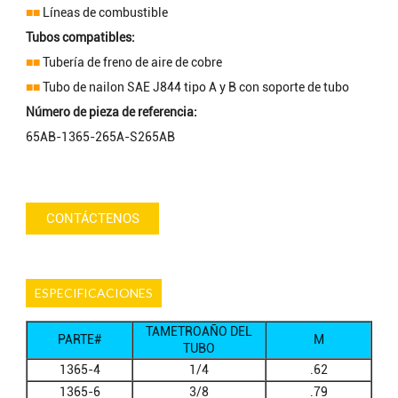
■■
Líneas de combustible
Tubos compatibles:
■■
Tubería de freno de aire de cobre
■■
Tubo de nailon SAE J844 tipo A y B con soporte de tubo
Número de pieza de referencia:
65AB-1365-265A-S265AB
CONTÁCTENOS
ESPECIFICACIONES
TAMETROAÑO DEL
PARTE#
M
TUBO
1365-4
1/4
.62
1365-6
3/8
.79