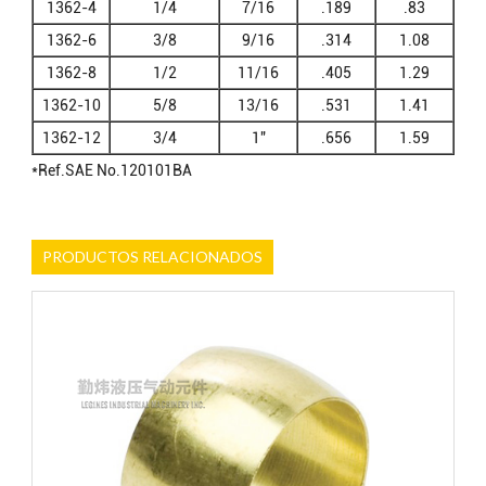
1362-4
1/4
7/16
.189
.83
1362-6
3/8
9/16
.314
1.08
1362-8
1/2
11/16
.405
1.29
1362-10
5/8
13/16
.531
1.41
1362-12
3/4
1"
.656
1.59
*Ref.SAE No.120101BA
PRODUCTOS RELACIONADOS