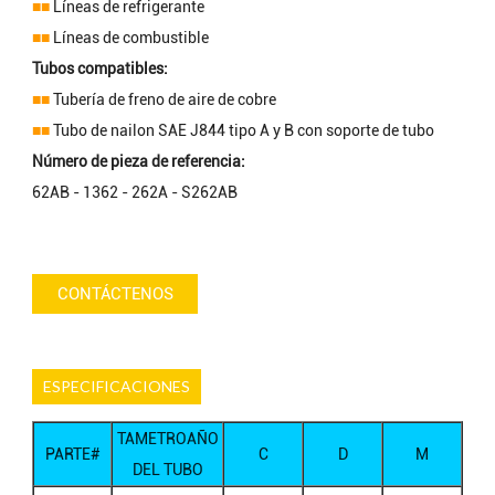
■■
Líneas de refrigerante
■■
Líneas de combustible
Tubos compatibles:
■■
Tubería de freno de aire de cobre
■■
Tubo de nailon SAE J844 tipo A y B con soporte de tubo
Número de pieza de referencia:
62AB - 1362 - 262A - S262AB
CONTÁCTENOS
ESPECIFICACIONES
TAMETROAÑO
PARTE#
C
D
M
DEL TUBO